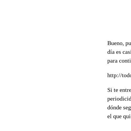
Bueno, pu
día es cas
para cont
http://to
Si te ent
periodicid
dónde segu
el que qui