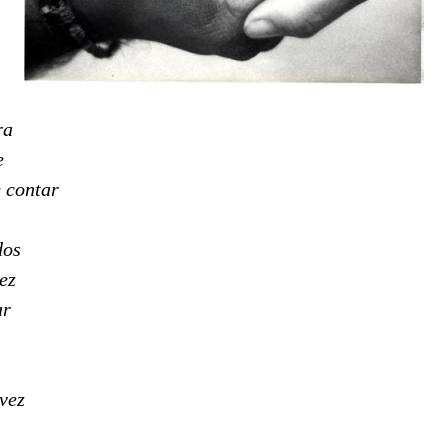
ra
e
 contar
dos
ez
ar
 vez