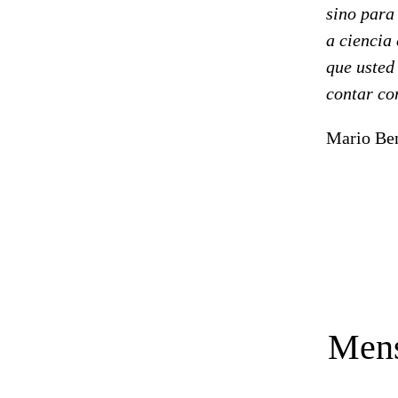
sino para
a ciencia 
que usted
contar co
Mario Ben
Mens