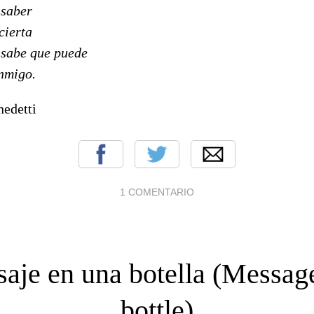
 saber
cierta
 sabe que puede
nmigo.
edetti
1 COMENTARIO
aje en una botella (Message
bottle)