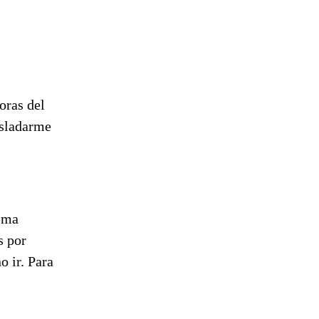
oras del
asladarme
isma
s por
o ir. Para