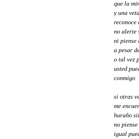
que la mir
y una vet
reconoce 
no alerte 
ni piense 
a pesar de
o tal vez 
usted pue
conmigo
si otras v
me encue
huraño si
no piense
igual pue